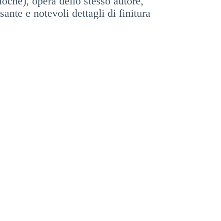
oche), opera dello stesso autore,
ante e notevoli dettagli di finitura