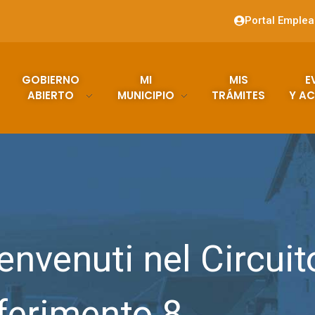
Portal Emple
GOBIERNO
MI
MIS
E
ABIERTO
MUNICIPIO
TRÁMITES
Y AC
envenuti nel Circuit
iferimento 8