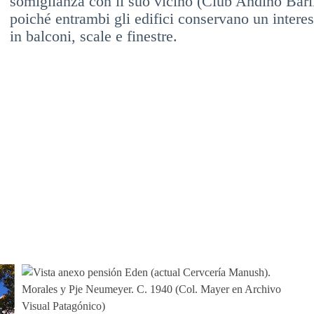
somiglianza con il suo vicino (Club Andino Baril
poiché entrambi gli edifici conservano un interess
in balconi, scale e finestre.