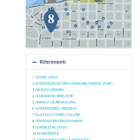
Riferimenti
CENTRO CÍVICO
INTENDENZA DEL PARCO NAZIONALE NAHUEL HUAPI
PALAZZO CAPRARO
CLUB ANDINO BARILOCHE
HAENGGI / BLAYA BUILDING
Ex RESIDENZIALE CANDEAGO
Ex UFFICIO DI TERRE E COLONIE
PENSIÓN EDEN PENSIÓN MAYER
GONZALEZ ALLOGGIO
EX MATERNITÀ
VIA ROLANDO/ E BELLA VISTA HOTEL