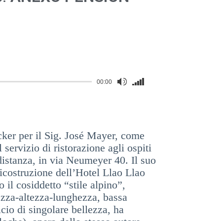
Utiliza
00:00
las
teclas
de
flecha
ker per il Sig. José Mayer, come
arriba/abajo
servizio di ristorazione agli ospiti
para
distanza, in via Neumeyer 40. Il suo
aumentar
ricostruzione dell’Hotel Llao Llao
o
o il cosiddetto “stile alpino”,
disminuir
el
hezza-altezza-lunghezza, bassa
volumen.
icio di singolare bellezza, ha