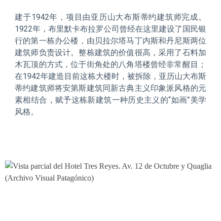
建于
1942
年，项目由亚历山大
布斯蒂约建筑师完成。
1922
年，布里默
卡布拉罗公司曾经在这里建设了国民银
行的第一栋办公楼，由贝拉尔塔
马丁内斯和丹尼斯两位
建筑师负责设计。整栋建筑的价值很高，采用了石料加
木瓦顶的方式，位于街角处的八角塔楼曾经非常醒目；
在
1942
年建造目前这栋大楼时，被拆除，亚历山大
布斯
蒂约建筑师将安第斯建筑同新古典主义印象派风格的元
素相结合，赋予这栋新建筑一种历史主义的“如画”美学
风格。