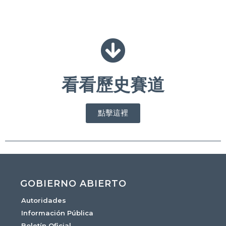
看看歷史賽道
點擊這裡
GOBIERNO ABIERTO
Autoridades
Información Pública
Boletín Oficial