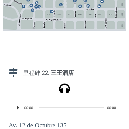
里程碑 22:
三王酒店
Reproductor
00:00
00:00
de
audio
Av. 12 de Octubre 135