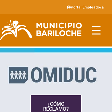
Portal Empleado/a
¿CÓMO
RECLAMO?