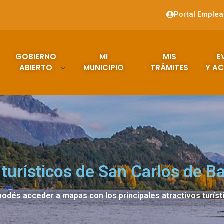
Portal Emple
GOBIERNO
MI
MIS
E
ABIERTO
MUNICIPIO
TRÁMITES
Y AC
turísticos de San Carlos de Ba
odés acceder a mapas con los principales atractivos turíst