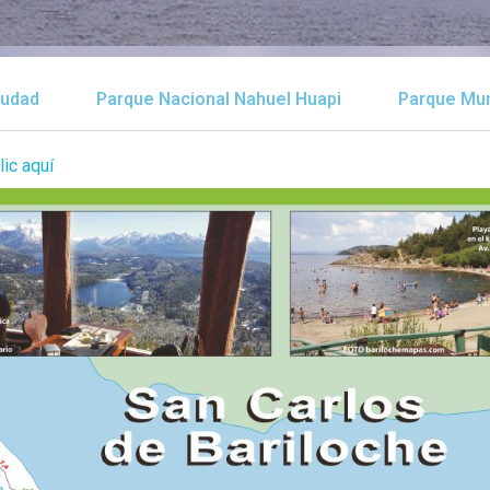
iudad
Parque Nacional Nahuel Huapi
Parque Mun
lic aquí