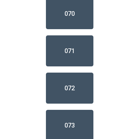
070
071
072
073