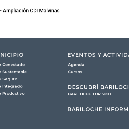
 - Ampliación CDI Malvinas
NICIPIO
EVENTOS Y ACTIVI
e Conectado
Agenda
e Sustentable
Cursos
e Seguro
e Integrado
DESCUBRÍ BARILOC
e Productivo
BARILOCHE TURISMO
BARILOCHE INFORM