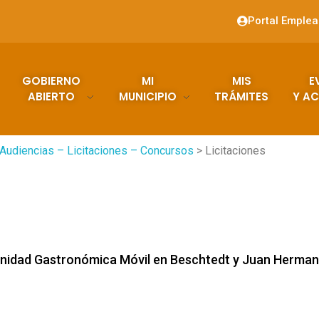
Portal Emple
GOBIERNO
MI
MIS
E
ABIERTO
MUNICIPIO
TRÁMITES
Y AC
Audiencias – Licitaciones – Concursos
> Licitaciones
: Unidad Gastronómica Móvil en Beschtedt y Juan Herman