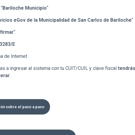
 “
Bariloche Municipio
“
vicios eGov de la Municipalidad de San Carlos de Bariloche
“
firmar
“.
 3283/E
na de Internet
as a ingresar al sistema con tu CUIT/CUIL y clave fiscal
tendrás
perar
.
ón sobre el paso a paso