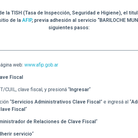
de la TISH (Tasa de Inspección, Seguridad e Higiene), el tit
itio de la
AFIP
, previa adhesión al servicio “BARILOCHE MUNI
siguientes pasos:
 página web:
www.afip.gob.ar
ave Fiscal
/CUIL, clave fiscal, y presioná “
Ingresar
“
ción “
Servicios Administrativos Clave Fiscal
” e ingresá al “
Ad
lave Fiscal
“
inistrador de Relaciones de Clave Fiscal
“
herir servicio
“