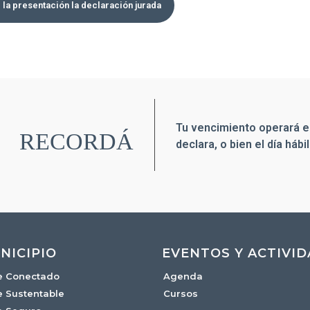
 la presentación la declaración jurada
Tu vencimiento operará el
RECORDÁ
declara, o bien el día hábi
NICIPIO
EVENTOS Y ACTIVI
e Conectado
Agenda
e Sustentable
Cursos