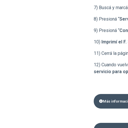
7) Buscá y marcá
8) Presioná “
Ser
9)
Presioná
“
Con
10)
Imprimí el F.
11) Cerrá la pági
12) Cuando vuelv
servicio para o
Más informaci