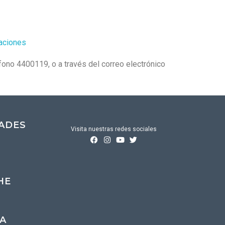
iaciones
ono 4400119, o a través del correo electrónico
DADES
Visita nuestras redes sociales
HE
A