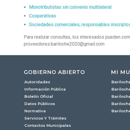
Monotributistas sin convenio multilateral
Cooperativas
Sociedades comerciales, responsables inscriptos,
Para realizar consultas, los interesados pueden co
proveedores.bariloche2020@gmail.com
GOBIERNO ABIERTO
MI MU
Autoridades
Bariloch
Información Pública
Bariloch
Boletín Oficial
Bariloch
Datos Públicos
Bariloch
Normativa
Bariloch
Servicios Y Trámites
Contactos Municipales