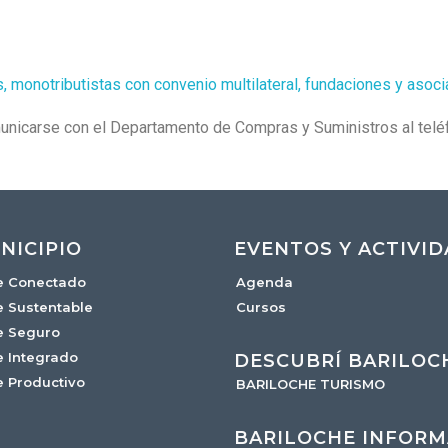
 monotributistas con convenio multilateral, fundaciones y asoc
municarse con el Departamento de Compras y Suministros al teléf
NICIPIO
EVENTOS Y ACTIVI
e Conectado
Agenda
e Sustentable
Cursos
e Seguro
e Integrado
DESCUBRÍ BARILOC
e Productivo
BARILOCHE TURISMO
BARILOCHE INFORM