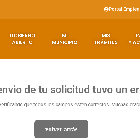
Portal Emple
GOBIERNO
MI
MIS
E
ABIERTO
MUNICIPIO
TRÁMITES
Y AC
envio de tu solicitud tuvo un er
verificando que todos los campos estén correctos. Muchas gracia