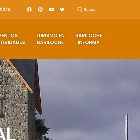
ado/a
Buscar...
VENTOS
TURISMO EN
BARILOCHE
TIVIDADES
BARILOCHE
INFORMA
AL