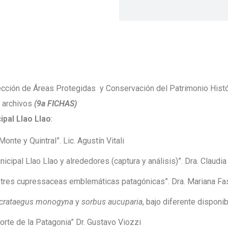
irección de Áreas Protegidas y Conservación del Patrimonio Histó
 archivos
(
9a FICHAS)
ipal Llao Llao
:
te y Quintral”. Lic. Agustín Vitali
ipal Llao Llao y alrededores (captura y análisis)”. Dra. Claudia
s tres cupressaceas emblemáticas patagónicas”. Dra. Mariana Fa
crataegus monogyna
y
sorbus aucuparia
, bajo diferente disponib
rte de la Patagonia” Dr. Gustavo Viozzi