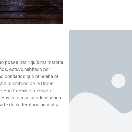
ao posee una riquísima historia
ños, estuvo habitado por
as bondades que brindaba el
XVIII miembros de la Orden
e Puerto Pañuelo. Hacia el
 Hoy en día se puede visitar a
rte de su territorio ancestral