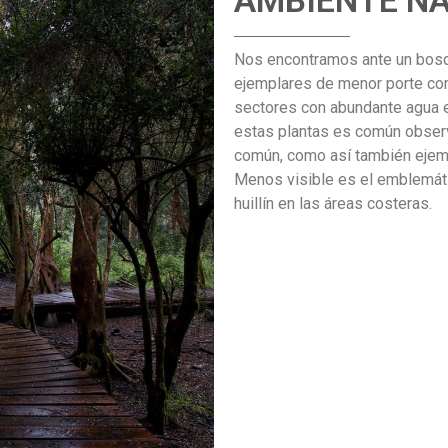
AMBIENTE N
Nos encontramos ante un bosq
ejemplares de menor porte como 
sectores con abundante agua e
estas plantas es común observ
común, como así también ejempl
Menos visible es el emblemáti
huillín en las áreas costeras.