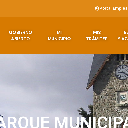
Portal Emple
GOBIERNO
MI
MIS
E
ABIERTO
MUNICIPIO
TRÁMITES
Y AC
ARQUE MUNICIP