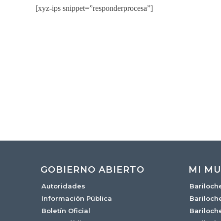
[xyz-ips snippet=”responderprocesa”]
GOBIERNO ABIERTO
MI MU
Autoridades
Bariloch
Información Pública
Bariloch
Boletín Oficial
Bariloch