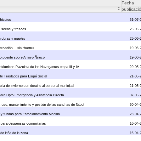
Fecha
publicaci
ehículos
31-07-
os secos y frescos
25-06-
verduras y maples
25-06-
barcación – Isla Huemul
19-06-
vo puente sobre Arroyo Ñireco
19-06-
léctricos Plazoleta de los Navegantes etapa III y IV
29-05-
 de Traslados para Esquí Social
21-05-
aria de invierno con destino al personal municipal
21-05-
 para Dpto Emergencia y Asistencia Directa
07-05-
: uso, mantenimiento y gestión de las canchas de fútbol
30-04-
es y fundas para Estacionamiento Medido
23-04-
os para despensas comunitarias
16-04-
 de leña de la zona
16-04-