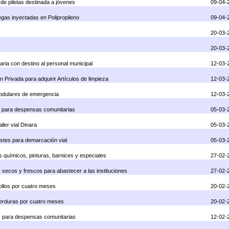
 de piletas destinada a jóvenes
09-04-
egas inyectadas en Polipropileno
09-04-
20-03-
20-03-
aria con destino al personal municipal
12-03-
ón Privada para adquirir Artículos de limpieza
12-03-
 modulares de emergencia
12-03-
os para despensas comunitarias
05-03-
ller vial Dinara
05-03-
ostes para demarcación vial
05-03-
os químicos, pinturas, barnices y especiales
27-02-
s secos y frescos para abastecer a las instituciones
27-02-
pollos por cuatro meses
20-02-
 verduras por cuatro meses
20-02-
tos para despensas comunitarias
12-02-