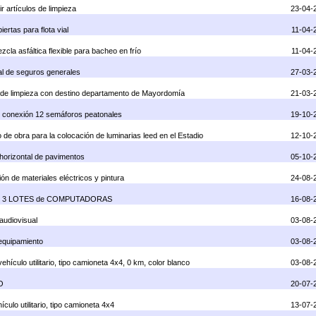
r artículos de limpieza
23-04-
ertas para flota vial
11-04-
la asfáltica flexible para bacheo en frío
11-04-
ual de seguros generales
27-03-
los de limpieza con destino departamento de Mayordomía
21-03-
 conexión 12 semáforos peatonales
19-10-
ra para la colocación de luminarias leed en el Estadio
12-10-
orizontal de pavimentos
05-10-
e materiales eléctricos y pintura
24-08-
n de 3 LOTES de COMPUTADORAS
16-08-
udiovisual
03-08-
quipamiento
03-08-
culo utilitario, tipo camioneta 4x4, 0 km, color blanco
03-08-
O
20-07-
lo utilitario, tipo camioneta 4x4
13-07-