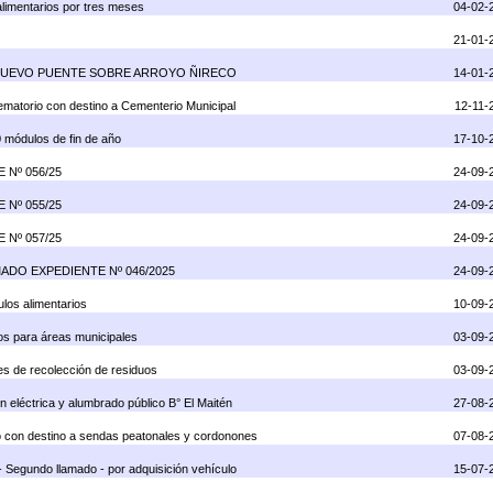
alimentarios por tres meses
04-02-
21-01-
LAS NUEVO PUENTE SOBRE ARROYO ÑIRECO
14-01-
rematorio con destino a Cementerio Municipal
12-11-
0 módulos de fin de año
17-10-
 Nº 056/25
24-09-
 Nº 055/25
24-09-
 Nº 057/25
24-09-
AMADO EXPEDIENTE Nº 046/2025
24-09-
ulos alimentarios
10-09-
los para áreas municipales
03-09-
nes de recolección de residuos
03-09-
n eléctrica y alumbrado público B° El Maitén
27-08-
frío con destino a sendas peatonales y cordonones
07-08-
- Segundo llamado - por adquisición vehículo
15-07-