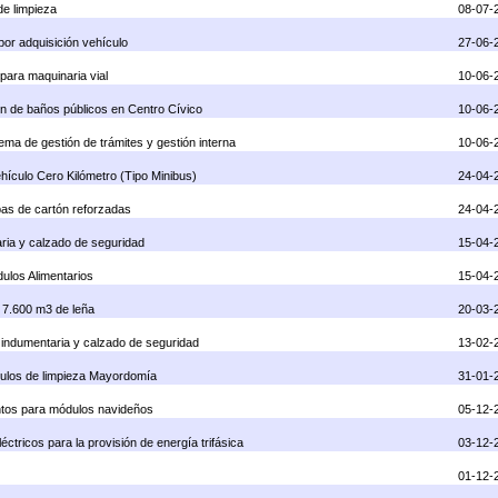
de limpieza
08-07-
por adquisición vehículo
27-06-
 para maquinaria vial
10-06-
n de baños públicos en Centro Cívico
10-06-
tema de gestión de trámites y gestión interna
10-06-
ehículo Cero Kilómetro (Tipo Minibus)
24-04-
apas de cartón reforzadas
24-04-
aria y calzado de seguridad
15-04-
dulos Alimentarios
15-04-
 7.600 m3 de leña
20-03-
indumentaria y calzado de seguridad
13-02-
ulos de limpieza Mayordomía
31-01-
ntos para módulos navideños
05-12-
tricos para la provisión de energía trifásica
03-12-
01-12-