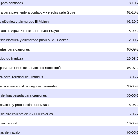
as para camiones
18-10-
a para pavimento articulado y veredas calle Goye
01-10-
d eléctrica y alumbrado El Maitén
01-10-
ed de Agua Potable sobre calle Prayel
18-09-
ción eléctrica y alumbrado público B° El Maitén
12-09-
iertas para camiones
06-09-
ulos de limpieza
29-08-
s para camiones de servicio de recolección
05-07-
dera para Terminal de Ómnibus
13-06-
ontratación anual de seguros generales
30-05-
as de flota pesada para camiones
30-05-
nicación y producción audiovisual
16-05-
 de aire caliente de 250000 calorías
16-05-
cina Laboral
16-05-
ras de trabajo
08-05-