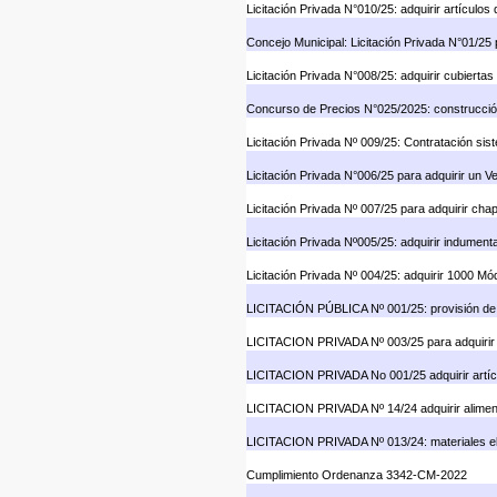
Licitación Privada N°010/25: adquirir artículos 
Concejo Municipal: Licitación Privada N°01/25 
Licitación Privada N°008/25: adquirir cubiertas
Concurso de Precios N°025/2025: construcció
Licitación Privada Nº 009/25: Contratación sis
Licitación Privada N°006/25 para adquirir un V
Licitación Privada Nº 007/25 para adquirir ch
Licitación Privada Nº005/25: adquirir indument
Licitación Privada Nº 004/25: adquirir 1000 Mó
LICITACIÓN PÚBLICA Nº 001/25: provisión de
LICITACION PRIVADA Nº 003/25 para adquirir 
LICITACION PRIVADA No 001/25 adquirir artíc
LICITACION PRIVADA Nº 14/24 adquirir alime
LICITACION PRIVADA Nº 013/24: materiales eléc
Cumplimiento Ordenanza 3342-CM-2022